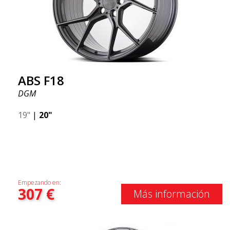
ABS F18
DGM
19"
|
20"
Empezando en:
307
€
Más información