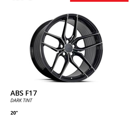
ABS F17
DARK TINT
20"