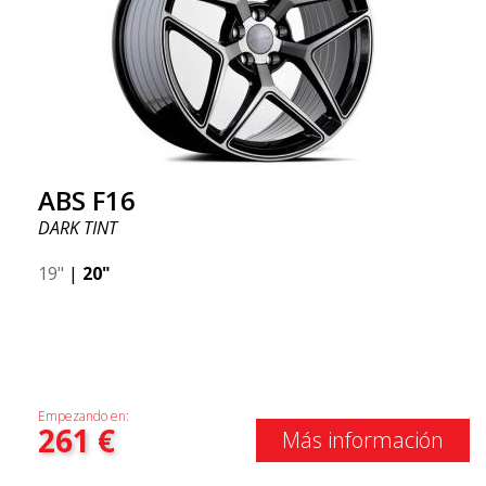
ABS F16
DARK TINT
19"
|
20"
Empezando en:
261
€
Más información