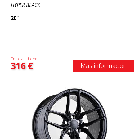
HYPER BLACK
20"
Empezando en:
316
€
Más información