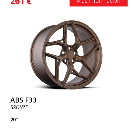
261
€
Más información
ABS F33
BRONZE
20"