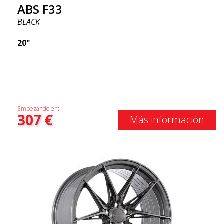
ABS F33
BLACK
20"
Empezando en:
307
€
Más información