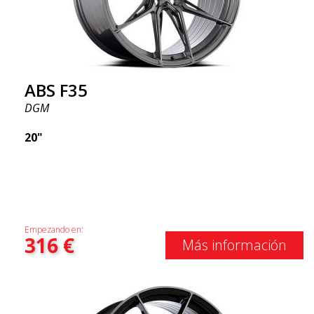
ABS F35
DGM
20"
Empezando en:
316
€
Más información