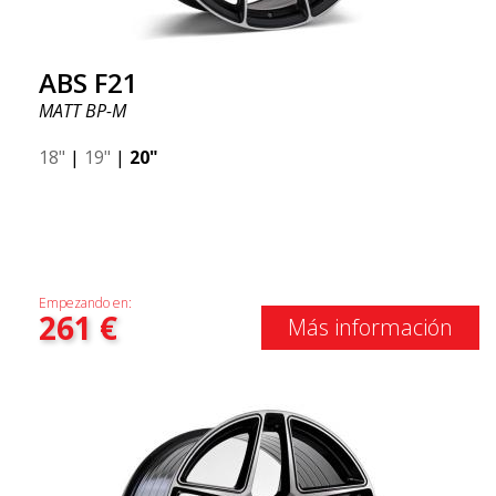
ABS F21
MATT BP-M
18"
|
19"
|
20"
Empezando en:
261
€
Más información