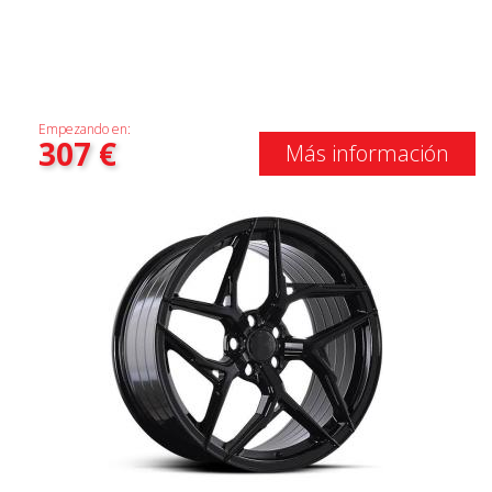
Empezando en:
307
€
Más información