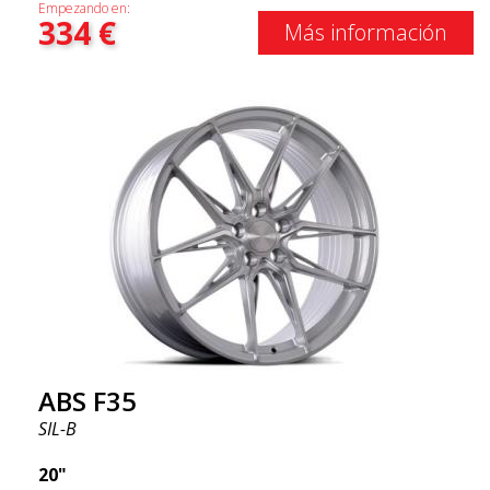
Empezando en:
334
€
Más información
ABS F35
SIL-B
20"