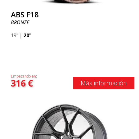
ABS F18
BRONZE
19"
|
20"
Empezando en:
316
€
Más información