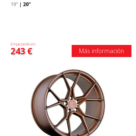
19"
|
20"
Empezando en:
243
€
Más información