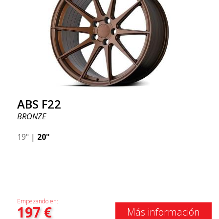
ABS F22
BRONZE
19"
|
20"
Empezando en:
197
€
Más información