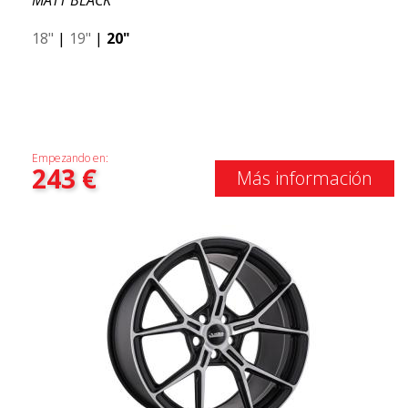
MATT BLACK
18"
|
19"
|
20"
Empezando en:
243
€
Más información