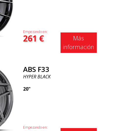
Empezando en:
261
€
Más
información
ABS F33
HYPER BLACK
20"
Empezando en: