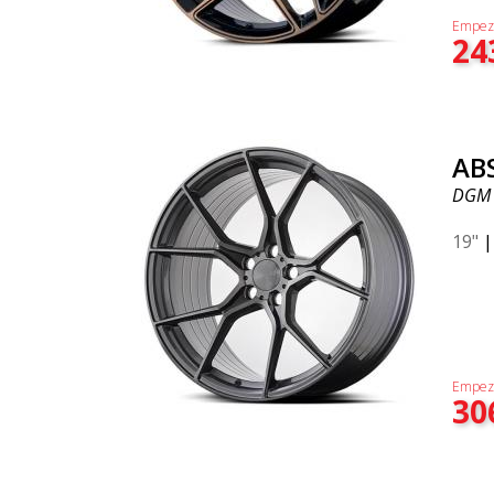
Empez
24
AB
DGM
19"
Empez
30