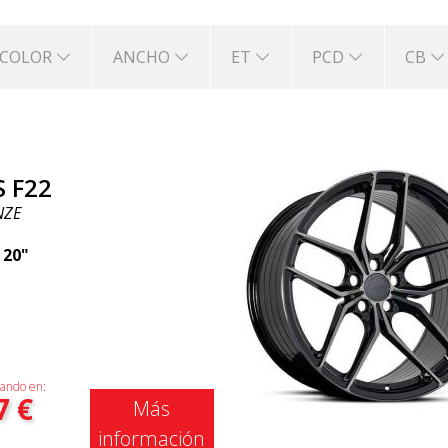
COLOR
ANCHO
ET
PCD
CB
S F22
NZE
|
20"
ando en:
7
€
Más
información