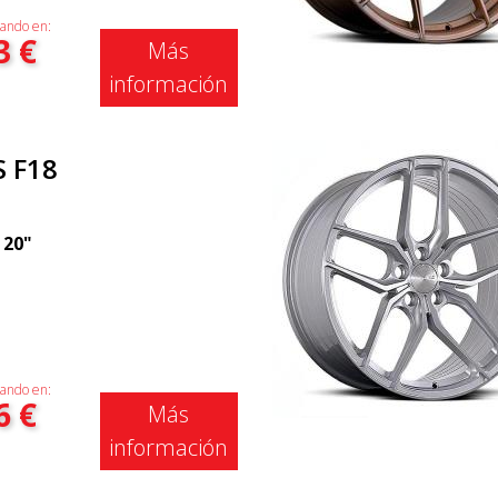
ando en:
3
€
Más
información
S F18
|
20"
ando en:
6
€
Más
información