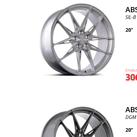
AB
SIL-B
20"
Empez
30
AB
DGM
20"