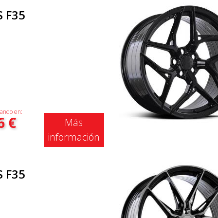
S F35
ando en:
6
€
Más
información
S F35