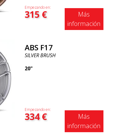
Empezando en:
315
€
Más
información
ABS F17
SILVER BRUSH
20"
Empezando en:
334
€
Más
información