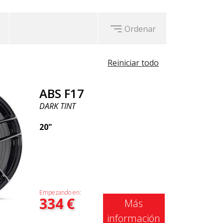
Ordenar
Reiniciar todo
ABS F17
DARK TINT
20"
Empezando en:
334
€
Más
información