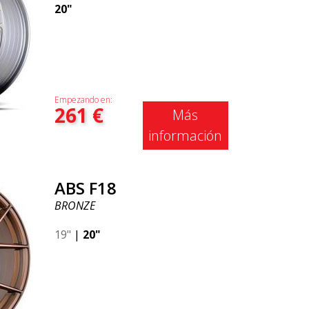
20"
Empezando en:
261
€
Más
información
ABS F18
BRONZE
19"
|
20"