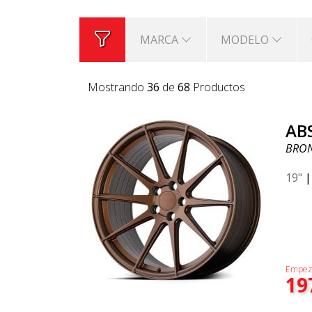
MARCA
MODELO
Mostrando
36
de
68
Productos
AB
BRO
19"
Empez
19