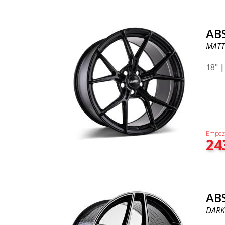
AB
MATT
18"
Empez
24
AB
DARK