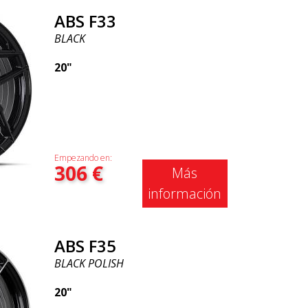
ABS F33
BLACK
20"
Empezando en:
306
€
Más
información
ABS F35
BLACK POLISH
20"