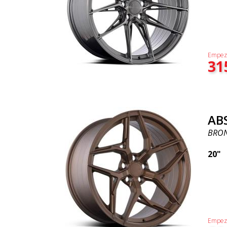
Empez
31
AB
BRO
20"
Empez