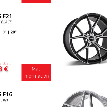
S F21
 BLACK
|
19"
|
20"
ando en:
3
€
Más
información
S F16
 TINT