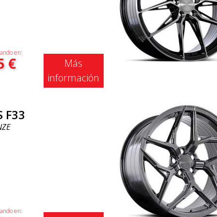
ando en:
5
€
Más
información
S F33
NZE
ando en: