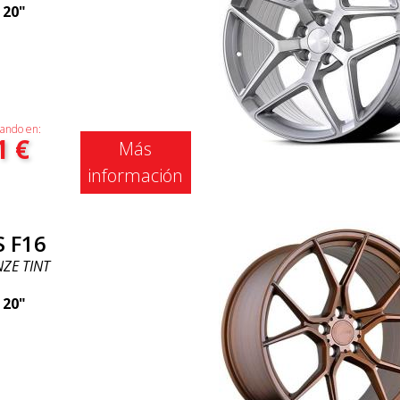
|
20"
ando en:
1
€
Más
información
S F16
ZE TINT
|
20"