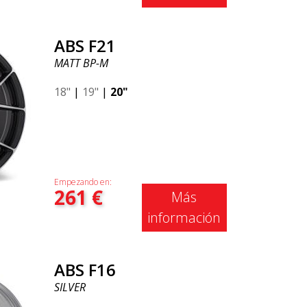
ABS F21
MATT BP-M
18"
|
19"
|
20"
Empezando en:
261
€
Más
información
ABS F16
SILVER