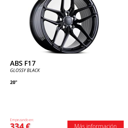
ABS F17
GLOSSY BLACK
20"
Empezando en:
334
€
Más información