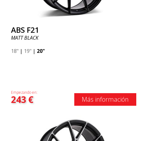
ABS F21
MATT BLACK
18"
|
19"
|
20"
Empezando en:
243
€
Más información