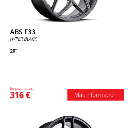
ABS F33
HYPER BLACK
20"
Empezando en:
316
€
Más información