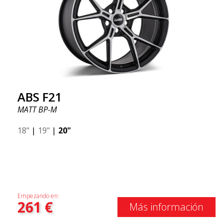
ABS F21
MATT BP-M
18"
|
19"
|
20"
Empezando en:
261
€
Más información