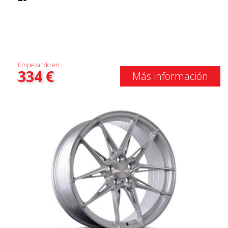
Empezando en:
334
€
Más información