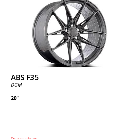
ABS F35
DGM
20"
Empezando en: