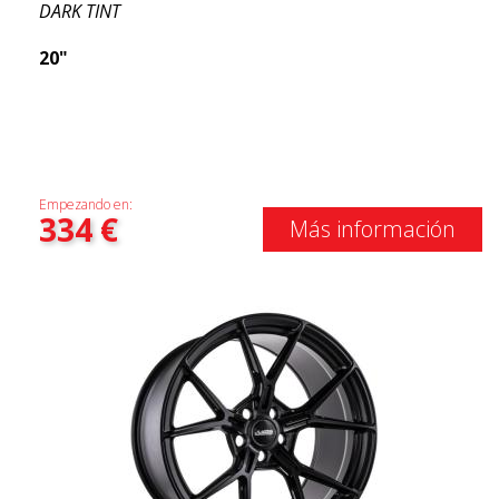
DARK TINT
20"
Empezando en:
334
€
Más información