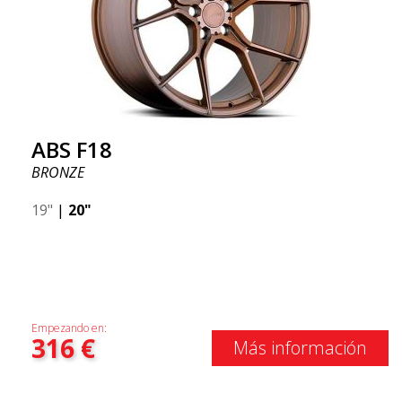
ABS F18
BRONZE
19"
|
20"
Empezando en:
316
€
Más información