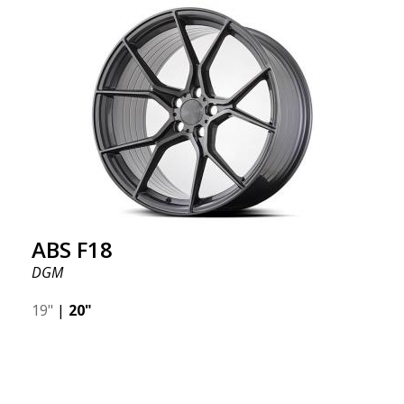
ABS F18
DGM
19"
|
20"