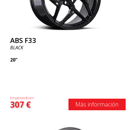
ABS F33
BLACK
20"
Empezando en:
307
€
Más información