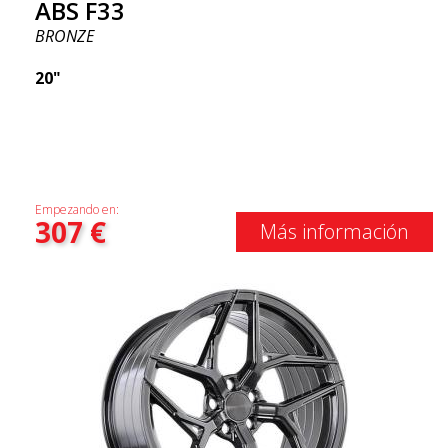
ABS F33
BRONZE
20"
Empezando en:
307
€
Más información