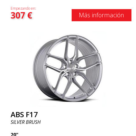
Empezando en:
307
€
Más información
ABS F17
SILVER BRUSH
20"