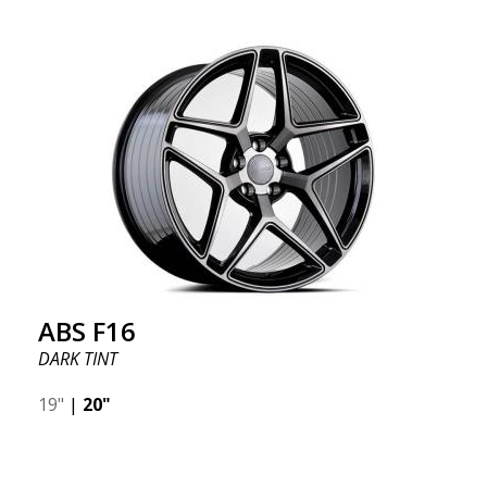
ABS F16
DARK TINT
19"
|
20"