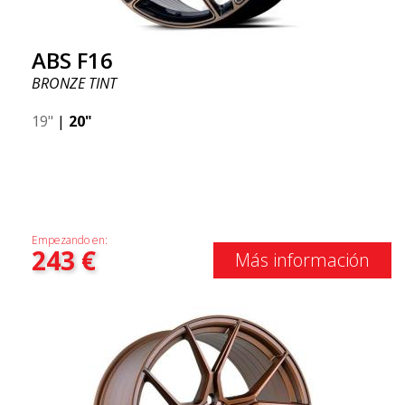
ABS F16
BRONZE TINT
19"
|
20"
Empezando en:
243
€
Más información