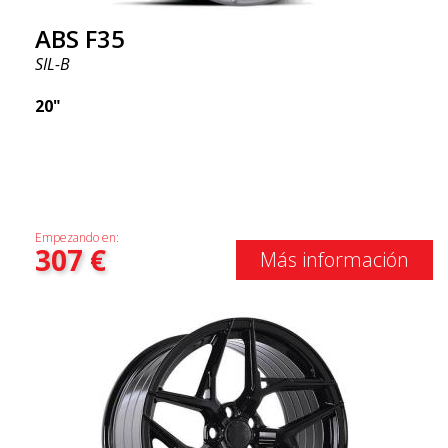
ABS F35
SIL-B
20"
Empezando en:
307
€
Más información