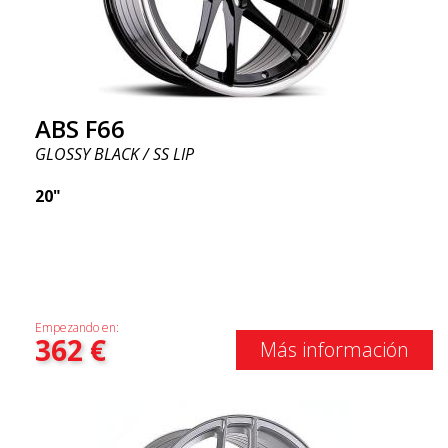
ABS F66
GLOSSY BLACK / SS LIP
20"
Empezando en:
362
€
Más información