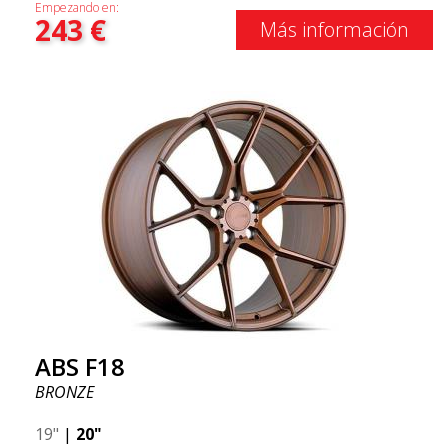
Empezando en:
243
€
Más información
ABS F18
BRONZE
19"
|
20"