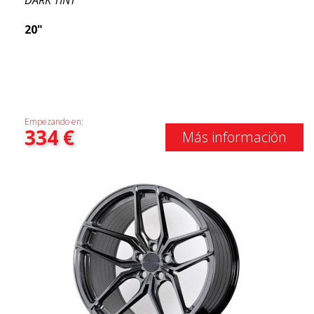
DARK TINT
20"
Empezando en:
334
€
Más información