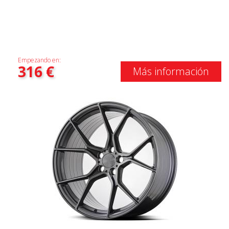
Empezando en:
316
€
Más información