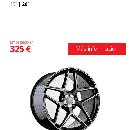
19"
|
20"
Empezando en:
325
€
Más información