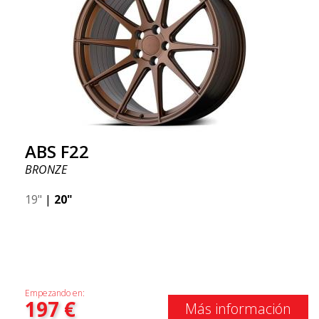
ABS F22
BRONZE
19"
|
20"
Empezando en:
197
€
Más información