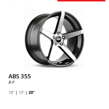
ABS 355
B-P
18"
|
19"
|
20"