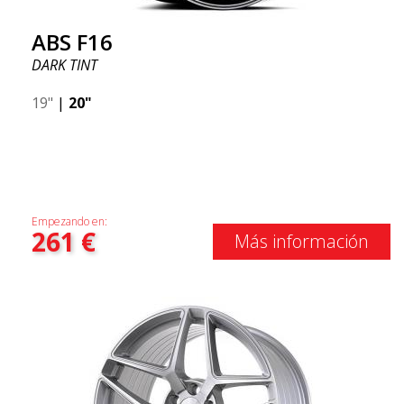
ABS F16
DARK TINT
19"
|
20"
Empezando en:
261
€
Más información