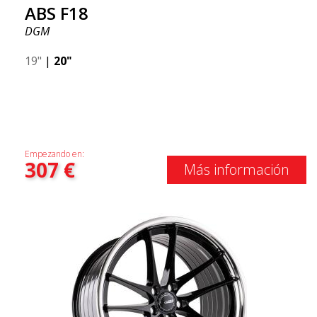
ABS F18
DGM
19"
|
20"
Empezando en:
307
€
Más información