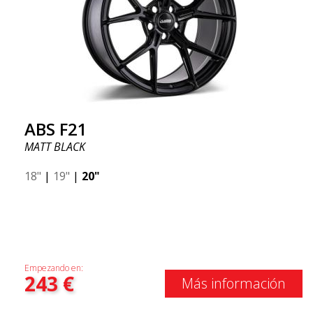
ABS F21
MATT BLACK
18"
|
19"
|
20"
Empezando en:
243
€
Más información