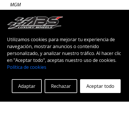
MGM
18"
|
19"
|
20"
Utilizamos cookies para mejorar tu experiencia de
navegación, mostrar anuncios o contenido
personalizado, y analizar nuestro tráfico. Al hacer clic
Empezando en:
261
€
en "Aceptar todo", aceptas nuestro uso de cookies.
Más información
Política de cookies
Adaptar
Rechazar
Aceptar todo