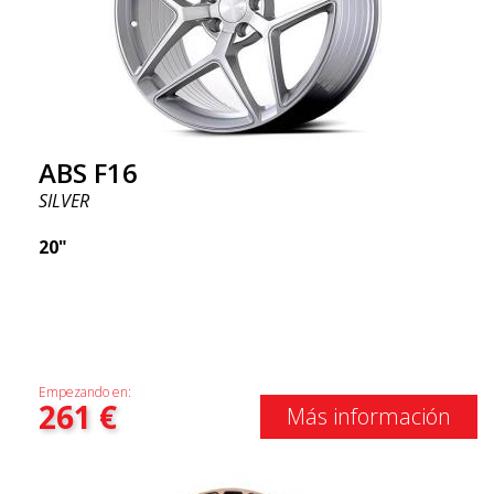
ABS F16
SILVER
20"
Empezando en:
261
€
Más información