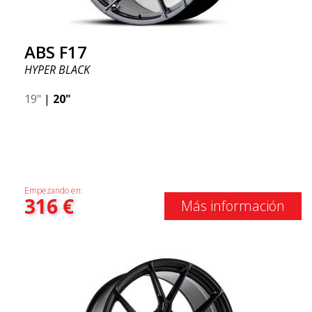
ABS F17
HYPER BLACK
19"
|
20"
Empezando en:
316
€
Más información