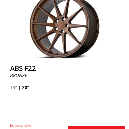
ABS F22
BRONZE
19"
|
20"
Empezando en: