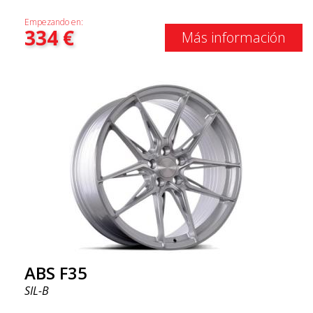
Empezando en:
334
€
Más información
ABS F35
SIL-B