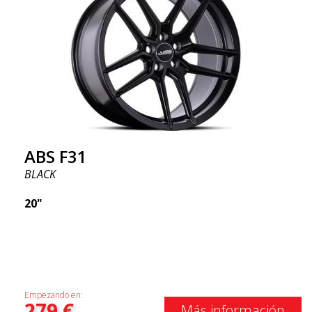
ABS F31
BLACK
20"
Empezando en:
279
€
Más información