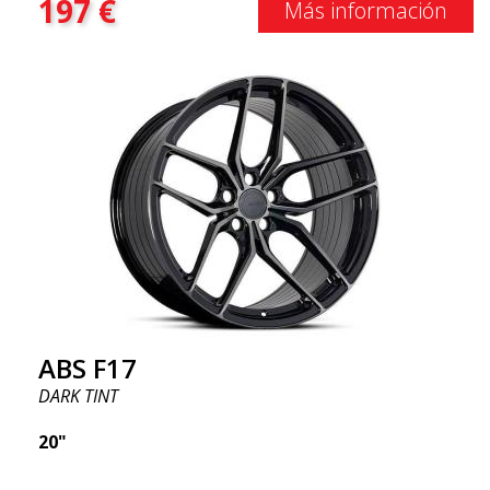
197
€
Más información
ABS F17
DARK TINT
20"