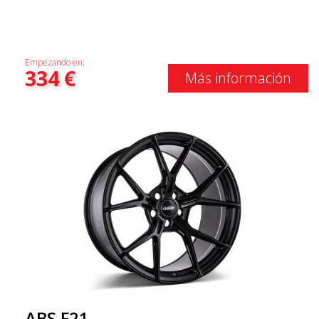
Empezando en:
334
€
Más información
ABS F21