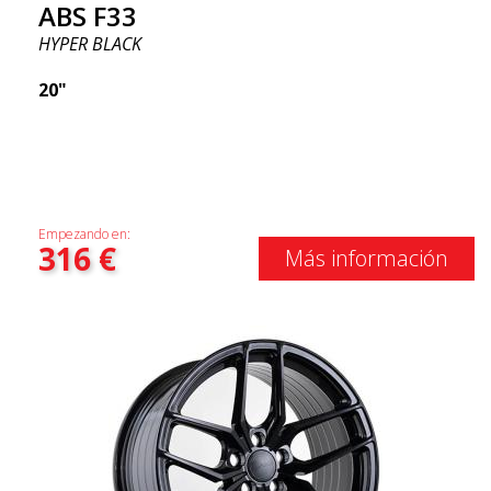
ABS F33
HYPER BLACK
20"
Empezando en:
316
€
Más información