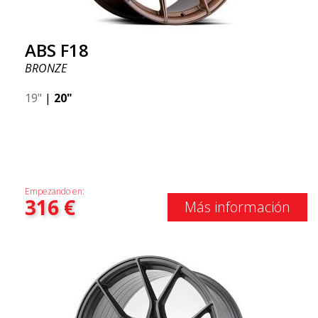
ABS F18
BRONZE
19"
|
20"
Empezando en:
316
€
Más información