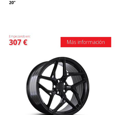
20"
Empezando en:
307
€
Más información