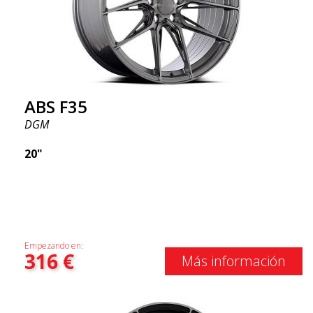
ABS F35
DGM
20"
Empezando en:
316
€
Más información