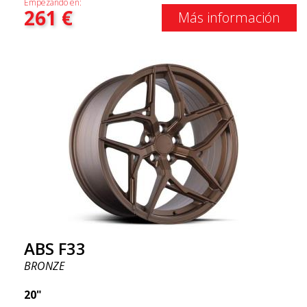
Empezando en:
261
€
Más información
ABS F33
BRONZE
20"