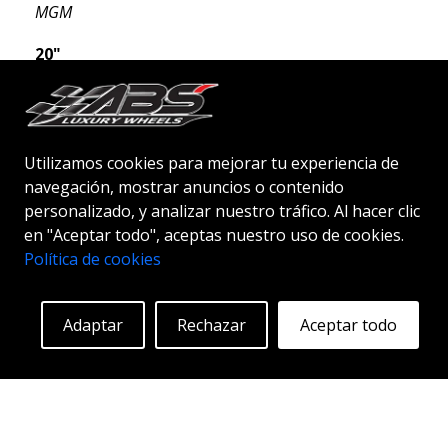
MGM
20"
Utilizamos cookies para mejorar tu experiencia de
navegación, mostrar anuncios o contenido
Empezando en:
289
€
Más información
personalizado, y analizar nuestro tráfico. Al hacer clic
en "Aceptar todo", aceptas nuestro uso de cookies.
Política de cookies
Adaptar
Rechazar
Aceptar todo