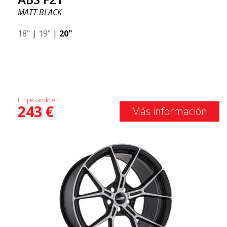
MATT BLACK
18"
|
19"
|
20"
Empezando en:
243
€
Más información