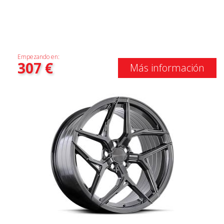
Empezando en:
307
€
Más información