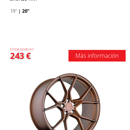
19"
|
20"
Empezando en:
243
€
Más información