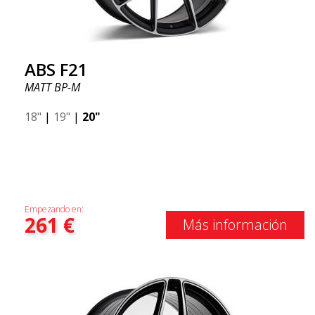
ABS F21
MATT BP-M
18"
|
19"
|
20"
Empezando en:
261
€
Más información