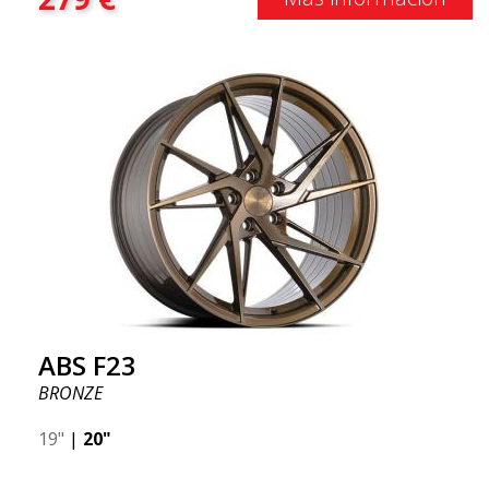
ABS F23
BRONZE
19"
|
20"