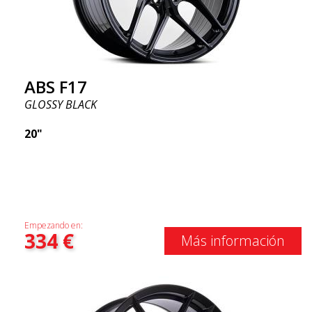
ABS F17
GLOSSY BLACK
20"
Empezando en:
334
€
Más información