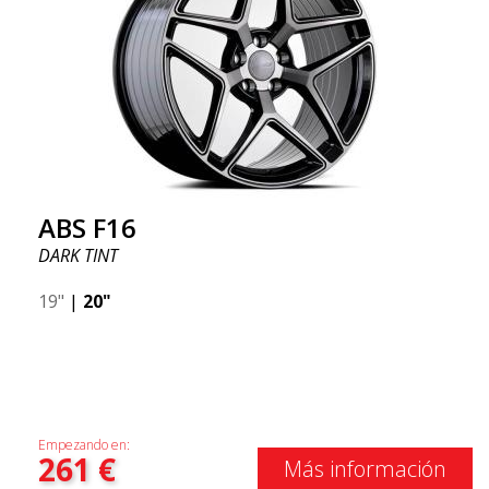
ABS F16
DARK TINT
19"
|
20"
Empezando en:
261
€
Más información